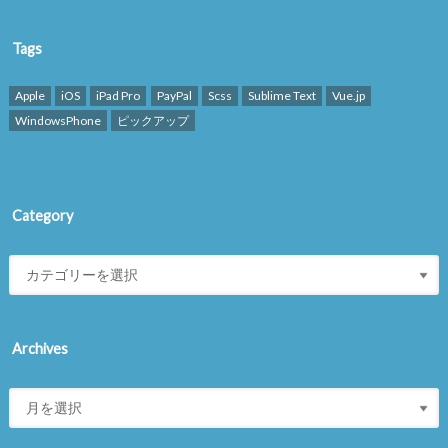
Tags
Apple
iOS
iPad Pro
PayPal
Scss
Sublime Text
Vue.jp
WindowsPhone
ピックアップ
Category
Archives